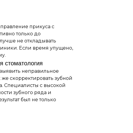
справление прикуса с
тивно только до
 лучше не откладывать
иники. Если время упущено,
му.
я стоматология
выявить неправильное
к же скорректировать зубной
а. Специалисты с высокой
ости зубного ряда и
езультат был не только