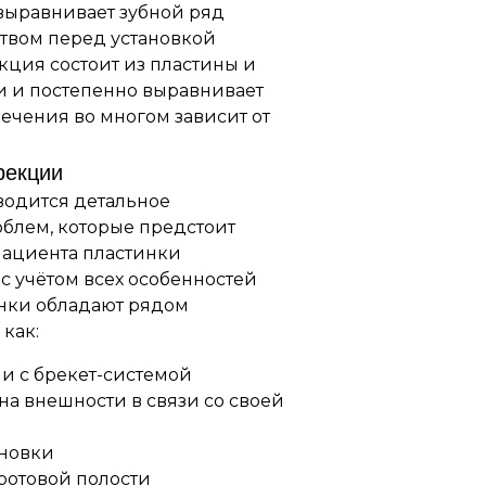
выравнивает зубной ряд
твом перед установкой
кция состоит из пластины и
ки и постепенно выравнивает
ечения во многом зависит от
рекции
водится детальное
блем, которые предстоит
пациента пластинки
с учётом всех особенностей
нки обладают рядом
как:
и с брекет-системой
на внешности в связи со своей
ановки
ротовой полости