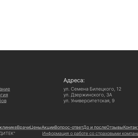
Адреса:
ание
ул. Семена Билецкого, 12
гия
ул. Дзержинского, 3А
бов
ул. Университетская, 9
клинике
Врачи
Цены
Акции
Вопрос-ответ
До и после
Отзывы
Контак
ЕДИТЕК"
Информация о работе со страховыми компа