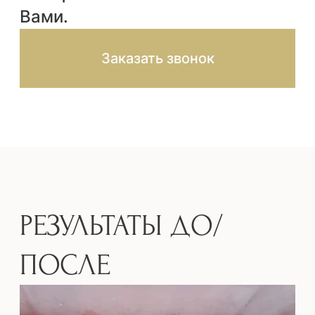
ДМС
Стоматологическая клиника Da
Vinci осуществляет лечение по
программе добровольного
медицинского страхования. Все
организационные вопросы лечения
мы решаем со страховой
компанией самостоятельно.
Da Vinci является
партнером
следующих страховых компаний:
АО «СОГАЗ», АО
«АльфаСтрахование», САО «РЕСО-
Гарантия», ПАО «САК
«Энергогарант», ПАО СК
«Росгосстрах», АО «ГСК «Югория»,
САО «ВСК», СПАО «Ингосстрах»,
ООО «Вита-страхование», ООО «СК