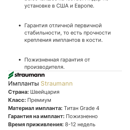
В данном случае мы
установили 10
имплантатов в течение 1,5 часов
.
Без
разрезов, без боли.
Правильное
планирование и точное позиционирование
с помощью навигационного шаблона
позволило установить имплантаты
в
идеальном положении
. Что дало отличный
эстетический и функциональный результат.
Пациенту была проведена
одномоментная
нагрузка временными коронками с
опорой на имплантаты
. В это же
посещение пациент ушёл от нас с новыми
зубами.