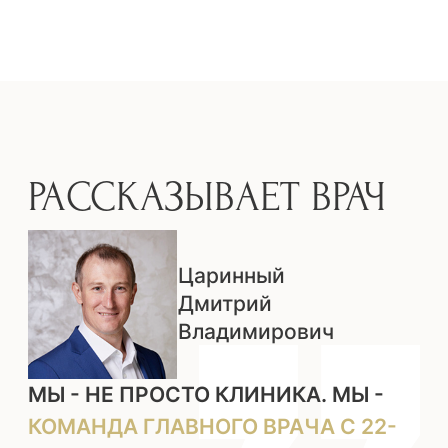
быстро и точно спроектировать и
воплотить в жизнь самую сложную работу.
Благодаря 3D-технологиям мы совмещаем
проект будущей работы с 3D-
реконструкцией челюсти пациента. И в
специальной программе располагаем
имплантаты в оптимальной позиции.
На данный момент в мире нет других
методов, которые бы позволили так точно
и правильно проводить имплантацию,
кроме методики цифровой навигационной
хирургии.
КОГДА ПОКАЗАНА
ИМПЛАНТАЦИЯ?
ПОЛНОСТЬЮ
УТРАЧЕННЫЙ
ЗУБ