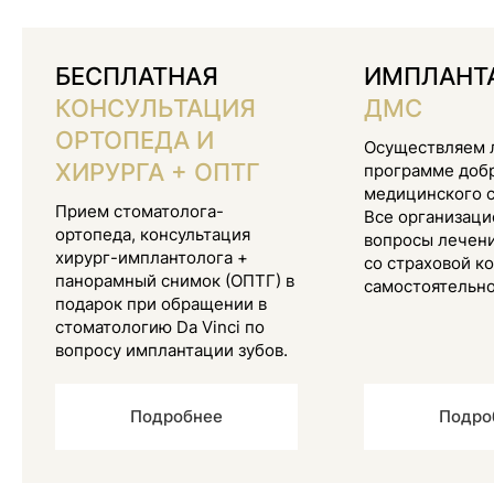
БЕСПЛАТНАЯ
ИМПЛАНТ
КОНСУЛЬТАЦИЯ
ДМС
ОРТОПЕДА И
Осуществляем 
ХИРУРГА + ОПТГ
программе доб
медицинского с
Прием стоматолога-
Все организац
РАССКАЗЫВАЕТ ВРАЧ
ортопеда, консультация
вопросы лечен
хирург-имплантолога +
со страховой к
панорамный снимок (ОПТГ) в
самостоятельно
Царинный
подарок при обращении в
Дмитрий
стоматологию Da Vinci по
Владимирович
вопросу имплантации зубов.
МЫ - НЕ ПРОСТО КЛИНИКА. МЫ -
КОМАНДА ГЛАВНОГО ВРАЧА С 22-
Подробнее
Подро
ЛЕТНИМ СТАЖЕМ
Последние шесть лет мы активно
применяем навигационную хирургию.
Современные технологии позволяют