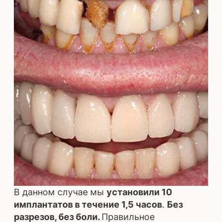
Жменько А.А.
Дронин Е.Ф.
Детский ортодонт,
Xирург-
стоматолог-
имплантолог, врач-
ортодонт
стоматолог, ортопе
Лазуренко С.В.
Солод С.П.
Стоматолог-
Хирург-
терапевт,
имплантолог,
пародонтолог,
стоматолог-ортопед
хирург-
имплантолог