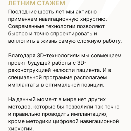
Если зуб потерян целиком вместе с
корнем, наиболее эффективным
способом восстановления является
установка имплантата.
ОТСУТСТВИЕ
КОРНЯ
ЗУБА
Если лечение зуба невозможно, его
корень удаляется, а затем
устанавливается имплантат.
ПОЛНОСТЬЮ
УТРАЧЕННЫЙ ЗУБ
Если отсутствуют или находятся в
плохом состоянии опорные зубы,
необходимые для установки
мостовидных протезов, лучшим
решением становится установка