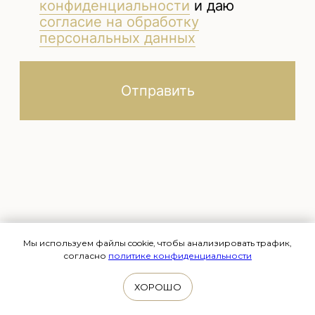
Мы используем файлы cookie, чтобы анализировать трафик,
согласно
политике конфиденциальности
Связаться с нами
+7 (3462) 55-07-05
ХОРОШО
davinci-med@mail.ru