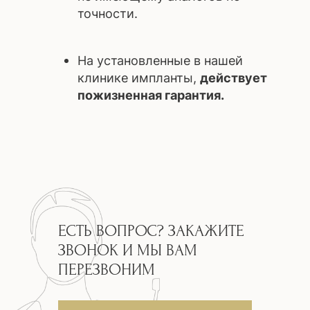
03
СИНУС-ЛИФТИНГ
(УВЕЛИЧЕНИЕ ОБЪЁМА
КОСТНОЙ ТКАНИ)
ИМПЛАНТАЦИОННЫЕ
СИСТЕМЫ
ЕСТЬ ВОПРОС? ЗАКАЖИТЕ
ЗВОНОК И МЫ ВАМ
Импланты
Dentium
ПЕРЕЗВОНИМ
Страна:
Южная Корея
Класс:
Стандарт
Материал импланта:
Титан Grade 4