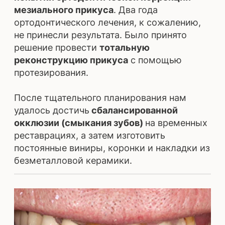
ВРАЧИ
Исаева Н.Д.
Фадеева С.О.
Стоматолог-
Хирург-
терапевт
имплантолог,
стоматолог-ортопед