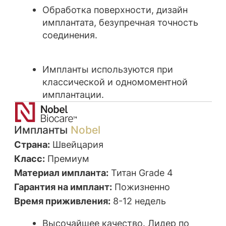
решение провести
тотальную
реконструкцию прикуса
с помощью
протезирования.
После тщательного планирования нам
удалось достичь
сбалансированной
окклюзии (смыкания зубов)
на временных
реставрациях, а затем изготовить
постоянные виниры, коронки и накладки из
безметалловой керамики.