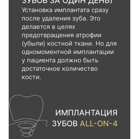
установке в США и Европе.
Гарантия отличной первичной
стабильности, то есть прочности
крепления имплантов в кости.
Пожизненная гарантия от
производителя.
Импланты
Straumann
Страна:
Швейцария
Класс:
Премиум
Материал импланта:
Титан Grade 4
Гарантия на имплант:
Пожизненно
Время приживления:
8-12 недель
Приживление происходит за 3-4
недели — это рекорд среди
имплантационных систем.
Процент приживаемости – более
99%.