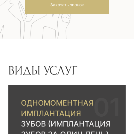
Гарантия на имплант:
Пожизненно
Заказать звонок
Время приживления:
12-20 недель
Доступное по цене решение для
надежного и долговременного
результата.
Обработка поверхности, дизайн
имплантата, безупречнaя точность
соединения.
Импланты используются при
классической и одномоментной
имплантации.
Импланты
Nobel
Страна:
Швейцария
Класс:
Премиум
Материал импланта:
Титан Grade 4
Гарантия на имплант:
Пожизненно
Время приживления:
8-12 недель
Высочайшее качество. Лидер по