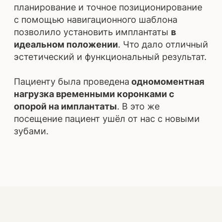
Сидорович А.Н.
Пелих Д.С.
Челюстно-лицевой
Хирург-
хирург,
имплантолог
имплантолог