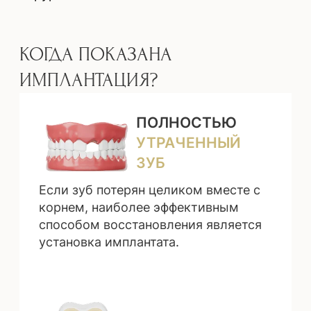
имплантатов, на которые крепится
протез.
Проведем полную
диагностику
, включая
ортопаномограмму,
компьютерную томографию
(КТ) и цефалометрию (ТРГ) на
новом уникальном цифровом
3D Томографе Planmeca
ProMax 3D.
Заранее покажем результат
благодаря 3D-моделированию,
не имеющему аналогов по
точности.
На установленные в нашей
клинике импланты,
действует
пожизненная гарантия.