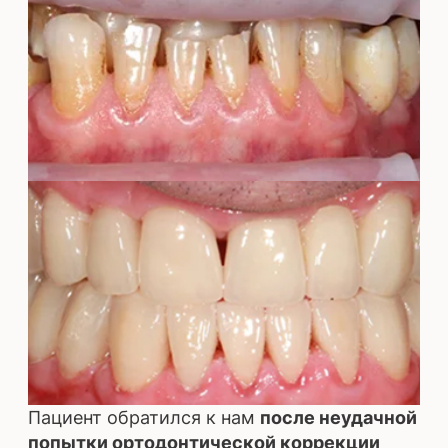
«Альянс Жизнь»
ГАРАНТИЯ
На все импланты, установленные в
клинике Da Vinci, действует
пожизненная гарантия
производителя.
Подробные условия гарантии, Вы
можете уточнить по тел.
+7 (3462)
55-07-05
.