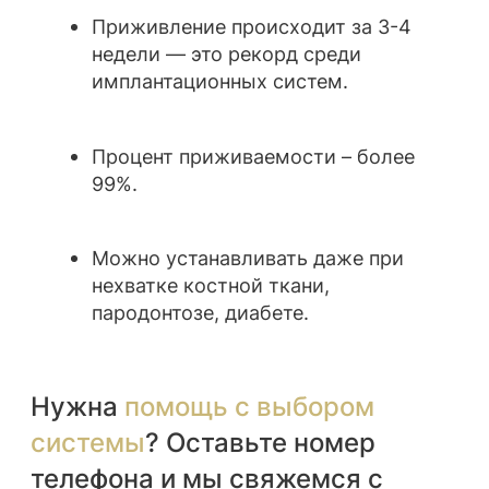
ЗАПИСАТЬСЯ НА
КОНСУЛЬТАЦИЮ
Каждый отдельный случай требует
тщательного изучения и подготовки.
Запишитесь на бесплатную консультацию,
на которой врач:
• Проведет
предварительный осмотр
• Направит Вас на
рентген
• Разберет
противопоказания и
возможность установки импланта
Записаться на консультацию