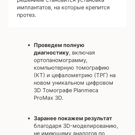
ИМПЛАНТАЦИЯ
ЗУБОВ (ИМПЛАНТАЦИЯ
ЗУБОВ ЗА ОДИН ДЕНЬ)
Установка имплантата сразу
после удаления зуба. Это
делается в целях
предотвращения атрофии
(убыли) костной ткани. Но для
одномоментной имплантации
у пациента должно быть
достаточное количество
кости.
ИМПЛАНТАЦИЯ
ЗУБОВ
ALL-ON-4
02