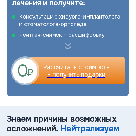
Рентген-снимок + расшифровку
»
0
Рассчитать стоимость
₽
+ получить подарки
Знаем причины возможных
осложнений.
Нейтрализуем
их на этапе диагностики
и планирования
Выработали собственную методику
и подтвердили её эффективность
на практике. Сформировали особый
протокол подготовки и проведения