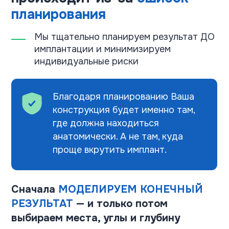
проще вкрутить имплант.
Сначала
МОДЕЛИРУЕМ КОНЕЧНЫЙ
РЕЗУЛЬТАТ
— и только потом
выбираем места, углы и глубину
установки имплантов
Делаем КТ, чтобы увидеть
анатомию в 3D
Создаем восковую модель будущих
зубов, временные съемные протезы,
примеряем во рту
На основе прикуса и эстетики
определяем оптимальные позиции