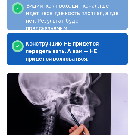
Рассчитайте стоимость
Вашей имплантации
и получите БЕСПЛАТНО
Рентген-снимок
и расшифровку
Консультацию хирурга-
имплантолога
и стоматолога-ортопеда
План лечения
с точными сроками
и ценами