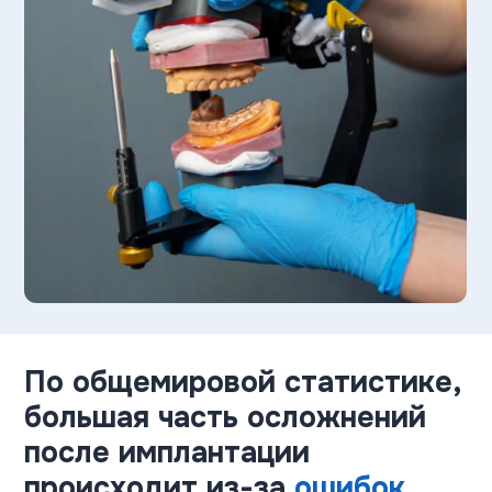
По общемировой статистике,
большая часть осложнений
после имплантации
происходит из-за
ошибок
планирования
Мы тщательно планируем результат ДО
имплантации и минимизируем
индивидуальные риски
Благодаря планированию Ваша
конструкция будет именно там,
где должна находиться
анатомически. А не там, куда