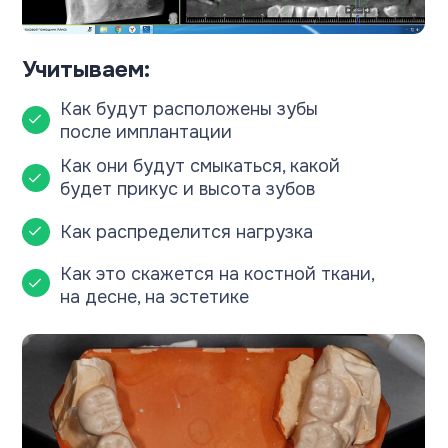
Результат: минимум отеков после
имплантации, быстрое приживление и
восстановление
Ничего не давит, не мешает, не
натирает
Зубы смыкаются комфортно
Улыбка выглядит естественно
Откусывать, жевать, разговаривать
можно как обычно